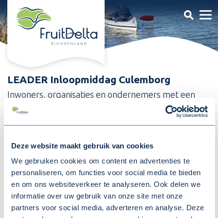
LEADER Inloopmiddag Culemborg
Inwoners, organisaties en ondernemers met een
vernieuwend idee in/met/voor/door de dorpen en
het platteland in Rivierenland kunnen een beroep
doen op subsidie vanuit het Europese programma
Deze website maakt gebruik van cookies
LEADER.
We gebruiken cookies om content en advertenties te
LEADER organiseert de komende maanden in de
personaliseren, om functies voor social media te bieden
gemeenten in Rivierenland diverse
en om ons websiteverkeer te analyseren. Ook delen we
inloopbijeenkomsten waar initiatiefnemers hun idee
informatie over uw gebruik van onze site met onze
kunnen voorleggen en meer informatie kunnen
partners voor social media, adverteren en analyse. Deze