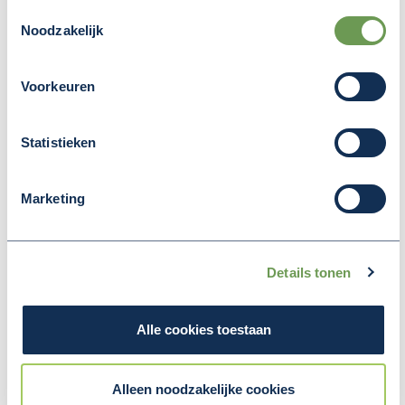
Toestemmingsselectie
Noodzakelijk
Op de foto vlnr: Vincent Karremans, Ed Goossens, Stijn Smeulders, Jacoline
Hartman, Roy Geers, Toine Nettenbreijers.
Voorkeuren
Statistieken
Deel deze pagina
(Opent in een nieuw v
(Opent in een nieuw venster)
(Opent in een nieuw venster
Marketing
Details tonen
MEER NIEUWS
Alle cookies toestaan
Alleen noodzakelijke cookies