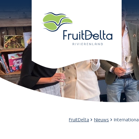
FruitDelta
Nieuws
Internationa