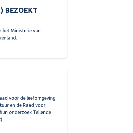
K) BEZOEKT
 het Ministerie van
renland.
K) bezoekt Regio Rivierenland
Raad voor de leefomgeving
stuur en de Raad voor
 hun onderzoek Tellende
).