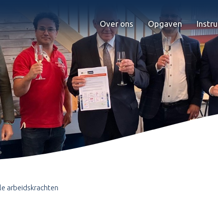
Over ons
Opgaven
Instr
le arbeidskrachten