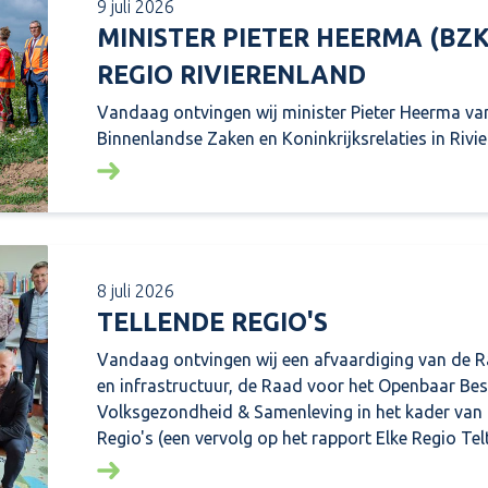
9 juli 2026
MINISTER PIETER HEERMA (BZ
REGIO RIVIERENLAND
Vandaag ontvingen wij minister Pieter Heerma van
Binnenlandse Zaken en Koninkrijksrelaties in Rivie
Lees meer over: Minister Pieter Heerma (BZ
8 juli 2026
TELLENDE REGIO'S
Vandaag ontvingen wij een afvaardiging van de 
en infrastructuur, de Raad voor het Openbaar Be
Volksgezondheid & Samenleving in het kader van
Regio's (een vervolg op het rapport Elke Regio Telt
Lees meer over: Tellende regio's