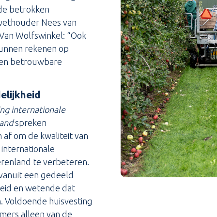
de betrokken
ethouder Nees van
 Van Wolfswinkel: “Ook
unnen rekenen op
 een betrouwbare
lijkheid
ng internationale
land
spreken
af om de kwaliteit van
 internationale
erenland te verbeteren.
 vanuit een gedeeld
heid en wetende dat
n. Voldoende huisvesting
mers alleen van de