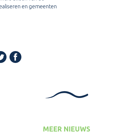
 realiseren en gemeenten
(Opent in een nieuw venster)
n een nieuw venster)
pent in een nieuw venster)
MEER NIEUWS