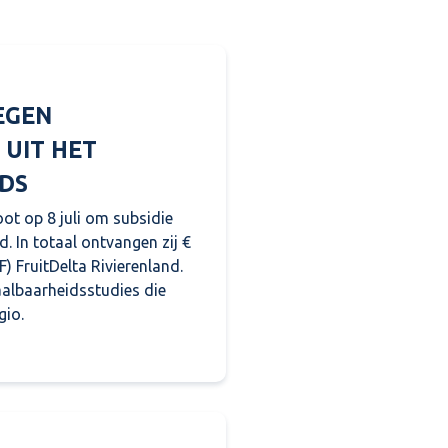
EGEN
 UIT HET
DS
oot op 8 juli om subsidie
d. In totaal ontvangen zij €
) FruitDelta Rivierenland.
aalbaarheidsstudies die
gio.
n initiatieven in Rivierenland uit het Regionaal Stimule