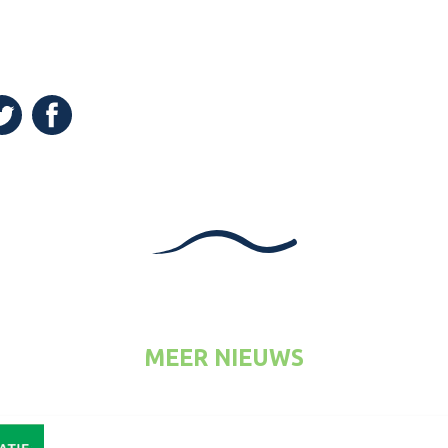
(Opent in een nieuw venster)
n een nieuw venster)
pent in een nieuw venster)
MEER NIEUWS