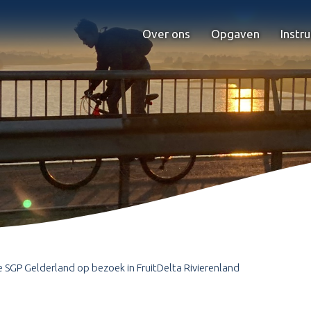
Over ons
Opgaven
Instr
e SGP Gelderland op bezoek in FruitDelta Rivierenland