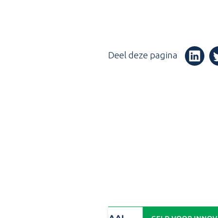
Deel deze pagina
(Opent i
(O