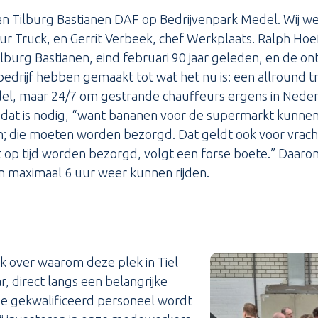
Van Tilburg Bastianen DAF op Bedrijvenpark Medel. Wij 
r Truck, en Gerrit Verbeek, chef Werkplaats. Ralph Hoe
lburg Bastianen, eind februari 90 jaar geleden, en de o
edrijf hebben gemaakt tot wat het nu is: een allround tru
l, maar 24/7 om gestrande chauffeurs ergens in Nederland
 dat is nodig, “want bananen voor de supermarkt kunnen 
; die moeten worden bezorgd. Dat geldt ook voor vracht
et op tijd worden bezorgd, volgt een forse boete.” Daaro
n maximaal 6 uur weer kunnen rijden.
ok over waarom deze plek in Tiel
r, direct langs een belangrijke
oe gekwalificeerd personeel wordt