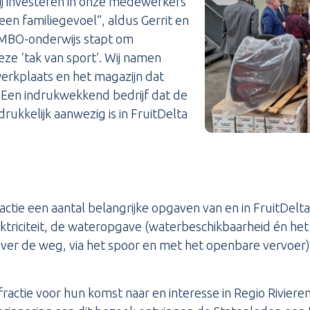
 investeren in onze medewerkers
een familiegevoel”, aldus Gerrit en
t MBO-onderwijs stapt om
eze ‘tak van sport’. Wij namen
 werkplaats en het magazijn dat
 Een indrukwekkend bedrijf dat de
rukkelijk aanwezig is in FruitDelta
.
ctie een aantal belangrijke opgaven van en in FruitDelta
ktriciteit, de wateropgave (waterbeschikbaarheid én he
over de weg, via het spoor en met het openbare vervoe
actie voor hun komst naar en interesse in Regio Riviere