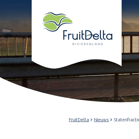
FruitDelta
Nieuws
Statenfracti