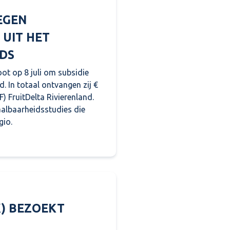
EGEN
 UIT HET
DS
oot op 8 juli om subsidie
d. In totaal ontvangen zij €
) FruitDelta Rivierenland.
aalbaarheidsstudies die
gio.
n initiatieven in Rivierenland uit het Regionaal Stimule
K) BEZOEKT