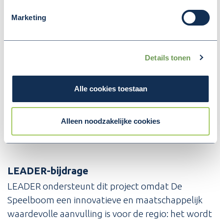
vanuit het LEADER-project ook een
Marketing
activiteitenprogramma ontwikkeld, met onder
andere: inclusieve speelsessies met scholen en
BSO, natuur- en beweegactiviteiten voor alle
Details tonen
leeftijden, creatieve workshops in samenwerking
met lokale organisaties, ontmoetingsmomenten
Alle cookies toestaan
voor buurtbewoners en een tweejaarlijks “Samen
Spelen”-festival.
Zo wordt De Speelboom een levendige plek waar
Alleen noodzakelijke cookies
iedereen zich welkom voelt.
LEADER-bijdrage
LEADER ondersteunt dit project omdat De
Speelboom een innovatieve en maatschappelijk
waardevolle aanvulling is voor de regio: het wordt