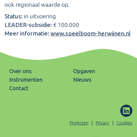
ook regionaal waarde op.
Status:
in uitvoering
LEADER-subsidie:
€ 100.000
Meer informatie:
www.speelboom-herwijnen.nl
Over ons
Opgaven
Instrumenten
Nieuws
Contact
ons
(Opent
Projecten
Privacy
Cookies
op