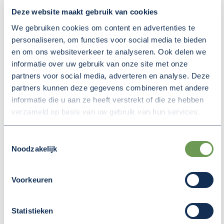
speeltoestellen die geschikt zijn voor kinderen
Deze website maakt gebruik van cookies
met verschillende soorten beperkingen. Denk aan
toestellen met lage instap of extra
We gebruiken cookies om content en advertenties te
personaliseren, om functies voor social media te bieden
ondersteuning, een mandschommel waar ook
en om ons websiteverkeer te analyseren. Ook delen we
een begeleider in mee kan of
informatie over uw gebruik van onze site met onze
rolstoeltoegankelijke elementen op grondniveau.
partners voor social media, adverteren en analyse. Deze
Minimaal 50% van de speelvoorzieningen wordt
partners kunnen deze gegevens combineren met andere
bespeelbaar voor kinderen met een beperking.
informatie die u aan ze heeft verstrekt of die ze hebben
verzameld op basis van uw gebruik van hun services.
Ontmoetingsplek voor het hele dorp
Toestemmingsselectie
Noodzakelijk
De Speelboom wordt meer dan alleen een
speeltuin. Het wordt een natuurlijke
ontmoetingsplek voor jong en oud. Scholen,
Voorkeuren
kinderopvang, de zorgboerderij en lokale
organisaties hebben al interesse getoond en
Statistieken
willen de plek actief gaan gebruiken. Er wordt