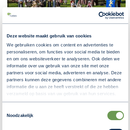
Deze website maakt gebruik van cookies
Sinds 2017 is Maasbommel weer officieel
We gebruiken cookies om content en advertenties te
ingeschreven als Hanzestad in het Hanzeverbond.
personaliseren, om functies voor social media te bieden
Stichting dorpsplatform Hanzestad Maasbommel
en om ons websiteverkeer te analyseren. Ook delen we
zet zich in om Maasbommel als Hanzestand te
informatie over uw gebruik van onze site met onze
profileren. Na een eerste Hanzeweekend in 2022
partners voor social media, adverteren en analyse. Deze
partners kunnen deze gegevens combineren met andere
wil de stichting het Hanzeweekend 2024
informatie die u aan ze heeft verstrekt of die ze hebben
organiseren. Dit weekend dient meteen als
verzameld op basis van uw gebruik van hun services.
kapstok en aftrap om te komen tot een vorm van
samenwerking met andere organisaties voor de
Toestemmingsselectie
ontwikkeling van jaarlijkse activiteiten. Het doel is
Noodzakelijk
het verrijken van het toeristenaanbod in Maas en
Waal wat het rivierengebied een nieuwe