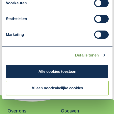
Voorkeuren
economische impuls gaat geven.
Statistieken
Toekenning Regionaal Stimuleringsfonds
Marketing
Periode: 2023, ronde 2
Speerpunt: Recreatie & Toerisme
Details tonen
Aanvrager: Stichting
dorpsplatform Hanzestad
Alle cookies toestaan
Maasbommel
Gemeente: West Maas en Waal
Alleen noodzakelijke cookies
Over ons
Opgaven