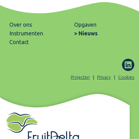
Over ons
Opgaven
Instrumenten
Nieuws
Contact
ons
(Opent
Projecten
Privacy
Cookies
op
Linked