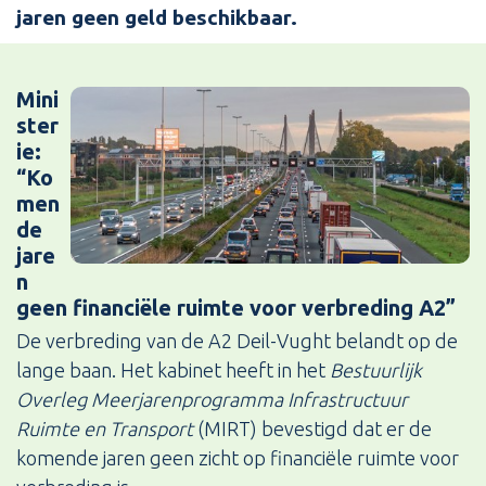
jaren geen geld beschikbaar.
Mini
ster
ie:
“Ko
men
de
jare
n
geen financiële ruimte voor verbreding A2”
De verbreding van de A2 Deil-Vught belandt op de
lange baan. Het kabinet heeft in het
Bestuurlijk
Overleg Meerjarenprogramma Infrastructuur
Ruimte en Transport
(MIRT) bevestigd dat er de
komende jaren geen zicht op financiële ruimte voor