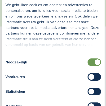
Hartman, wethouder van West-Betuwe en namens
We gebruiken cookies om content en advertenties te
Regio FruitDelta Rivierenland lid van de Stuurgroep
personaliseren, om functies voor social media te bieden
A2.
en om ons websiteverkeer te analyseren. Ook delen we
informatie over uw gebruik van onze site met onze
partners voor social media, adverteren en analyse. Deze
partners kunnen deze gegevens combineren met andere
informatie die u aan ze heeft verstrekt of die ze hebben
Deel deze pagina
verzameld op basis van uw gebruik van hun services.
(Opent in een nieuw v
(Opent in een nieuw venster)
(Opent in een nieuw venster
Toestemmingsselectie
Noodzakelijk
MEER NIEUWS
Voorkeuren
Statistieken