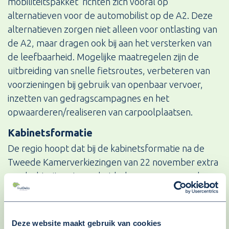
mobiliteitspakket’ richten zich vooral op
alternatieven voor de automobilist op de A2. Deze
alternatieven zorgen niet alleen voor ontlasting van
de A2, maar dragen ook bij aan het versterken van
de leefbaarheid. Mogelijke maatregelen zijn de
uitbreiding van snelle fietsroutes, verbeteren van
voorzieningen bij gebruik van openbaar vervoer,
inzetten van gedragscampagnes en het
opwaarderen/realiseren van carpoolplaatsen.
Kabinetsformatie
De regio hoopt dat bij de kabinetsformatie na de
Tweede Kamerverkiezingen van 22 november extra
aandacht uitgaat naar het belang van een goede
bereikbaarheid van regio’s. “Wij zullen dat straks
actief en met grote klem onder de aandacht van de
onderhandelende partijen brengen”, aldus Jacoline
Deze website maakt gebruik van cookies