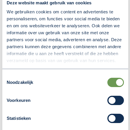
Deze website maakt gebruik van cookies
We gebruiken cookies om content en advertenties te
personaliseren, om functies voor social media te bieden
en om ons websiteverkeer te analyseren. Ook delen we
informatie over uw gebruik van onze site met onze
partners voor social media, adverteren en analyse. Deze
partners kunnen deze gegevens combineren met andere
informatie die u aan ze heeft verstrekt of die ze hebben
verzameld op basis van uw gebruik van hun services.
Toestemmingsselectie
Noodzakelijk
14 juli 2026
FINANCIËLE BIJDRAGE VOOR
Voorkeuren
NEGEN INITIATIEVEN IN
RIVIERENLAND UIT HET
Statistieken
REGIONAAL STIMULERINGSFONDS