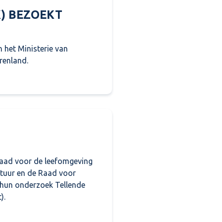
K) BEZOEKT
 het Ministerie van
renland.
K) bezoekt Regio Rivierenland
Raad voor de leefomgeving
stuur en de Raad voor
 hun onderzoek Tellende
).