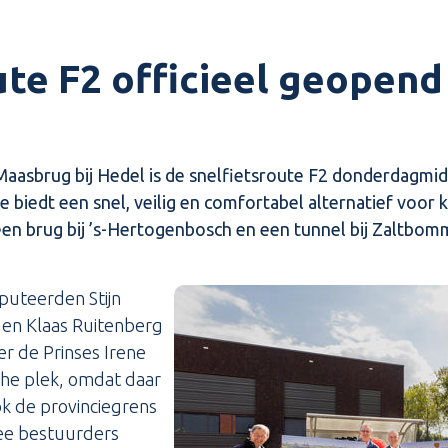
ute F2 officieel geopend
Maasbrug bij Hedel is de snelfietsroute F2 donderdagmi
e biedt een snel, veilig en comfortabel alternatief voor k
en brug bij ’s-Hertogenbosch en een tunnel bij Zaltbom
puteerden Stijn
en Klaas Ruitenberg
r de Prinses Irene
che plek, omdat daar
ok de provinciegrens
ee bestuurders