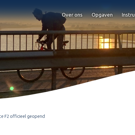
Over ons
Opgaven
Instr
te F2 officieel geopend