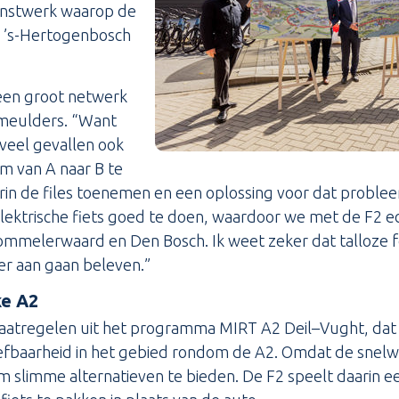
unstwerk waarop de
n ’s-Hertogenbosch
een groot netwerk
Smeulders. “Want
 veel gevallen ook
m van A naar B te
in de files toenemen en een oplossing voor dat probleem n
elektrische fiets goed te doen, waardoor we met de F2 e
mmelerwaard en Den Bosch. Ik weet zeker dat talloze f
ier aan gaan beleven.”
ke A2
aatregelen uit het programma MIRT A2 Deil–Vught, dat z
efbaarheid in het gebied rondom de A2. Omdat de snelw
om slimme alternatieven te bieden. De F2 speelt daarin ee