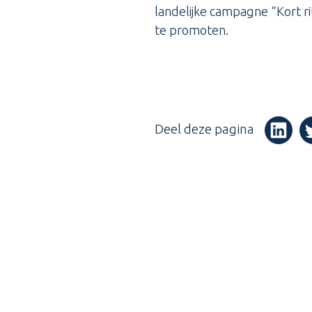
landelijke campagne “Kort r
te promoten.
Deel deze pagina
(Opent i
(O