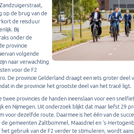
Zandzuigerstraat,
g op de brug van de
rkort de reisduur
lijk. Bij
raks onder de
de provincie
hiervan volgende
ijn naar verwachting
osten voor de F2
ro. De provincie Gelderland draagt een iets groter deel 
at in die provincie het grootste deel van het tracé ligt.
e twee provincies de handen ineenslaan voor een snelfi
ijk en Nijmegen. Uit onderzoek blijkt dat maar liefst 29 
 voor dezelfde route. Daarmee is het één van de succes
rder de gemeenten Zaltbommel, Maasdriel en ’s-Hertogenb
 het gebruik van de F2 verder te stimuleren, wordt aansl