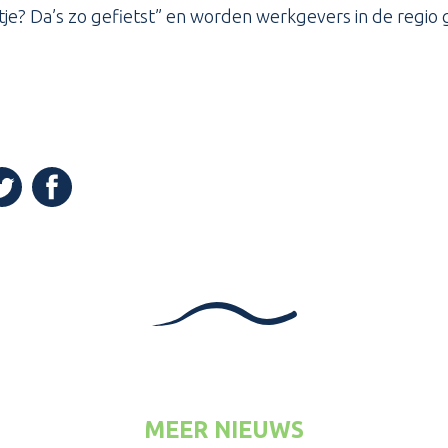
itje? Da’s zo gefietst” en worden werkgevers in de regi
(Opent in een nieuw venster)
n een nieuw venster)
pent in een nieuw venster)
MEER NIEUWS