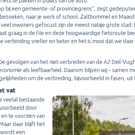
fiets te pakken in plaats van de auto.
op bij een gemeente- of provinciegrens”, zegt gedepute
 bezoeken, naar je werk of school. Zaltbommel en Maasdr
veel inwoners gefocust zijn de meest nabije grote stad: 
t graag in de file en deze hoogwaardige fietsroute bied
e verbinding sneller en beter en het is mooi dat we daar
 De gevolgen van het niet verbreden van de A2 Deil-Vught
economie als leefbaarheid. Daarom blijven wij – samen 
elijkheden om de verbreding, bijvoorbeeld in fasen, uit
et vat
is veelal bestaande
ijvoorbeeld door
en te voorzien van
Maar daar blijft het
h wordt een