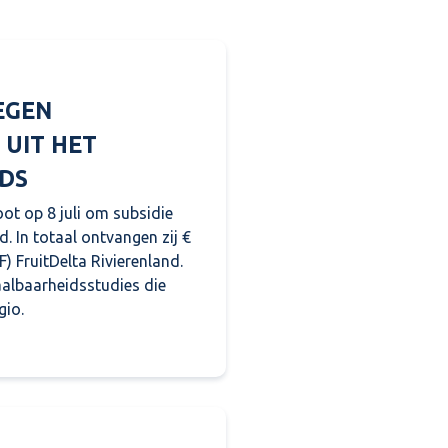
EGEN
 UIT HET
DS
oot op 8 juli om subsidie
d. In totaal ontvangen zij €
) FruitDelta Rivierenland.
aalbaarheidsstudies die
gio.
n initiatieven in Rivierenland uit het Regionaal Stimule