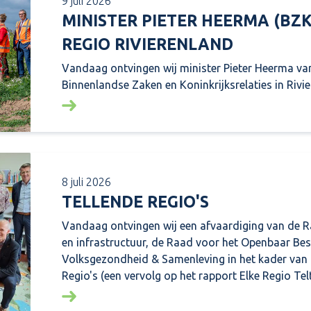
9 juli 2026
MINISTER PIETER HEERMA (BZ
REGIO RIVIERENLAND
Vandaag ontvingen wij minister Pieter Heerma van
Binnenlandse Zaken en Koninkrijksrelaties in Rivie
Lees meer over: Minister Pieter Heerma (BZ
8 juli 2026
TELLENDE REGIO'S
Vandaag ontvingen wij een afvaardiging van de 
en infrastructuur, de Raad voor het Openbaar Be
Volksgezondheid & Samenleving in het kader van
Regio's (een vervolg op het rapport Elke Regio Telt
Lees meer over: Tellende regio's