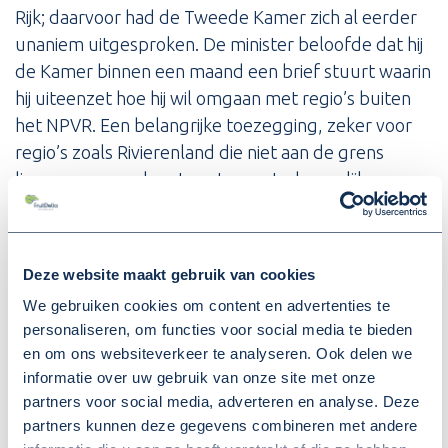
Rijk; daarvoor had de Tweede Kamer zich al eerder
unaniem uitgesproken. De minister beloofde dat hij
de Kamer binnen een maand een brief stuurt waarin
hij uiteenzet hoe hij wil omgaan met regio’s buiten
het NPVR. Een belangrijke toezegging, zeker voor
regio’s zoals Rivierenland die niet aan de grens
liggen, maar wel met grote maatschappelijke en
economische uitdagingen kampen.
Deze website maakt gebruik van cookies
Deel deze pagina
We gebruiken cookies om content en advertenties te
personaliseren, om functies voor social media te bieden
(Opent in een nieuw v
(Opent in een nieuw venster)
(Opent in een nieuw venster
en om ons websiteverkeer te analyseren. Ook delen we
informatie over uw gebruik van onze site met onze
partners voor social media, adverteren en analyse. Deze
partners kunnen deze gegevens combineren met andere