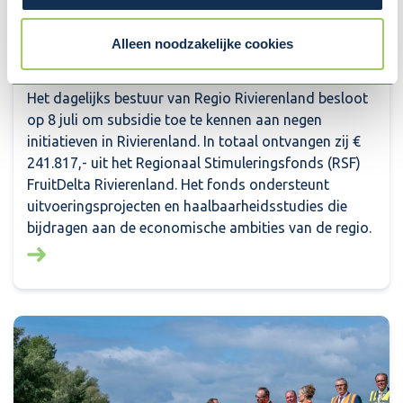
NEGEN INITIATIEVEN IN
RIVIERENLAND UIT HET
Alleen noodzakelijke cookies
REGIONAAL STIMULERINGSFONDS
Het dagelijks bestuur van Regio Rivierenland besloot
op 8 juli om subsidie toe te kennen aan negen
initiatieven in Rivierenland. In totaal ontvangen zij €
241.817,- uit het Regionaal Stimuleringsfonds (RSF)
FruitDelta Rivierenland. Het fonds ondersteunt
uitvoeringsprojecten en haalbaarheidsstudies die
bijdragen aan de economische ambities van de regio.
Lees meer over: Financiële bijdrage voor negen initi