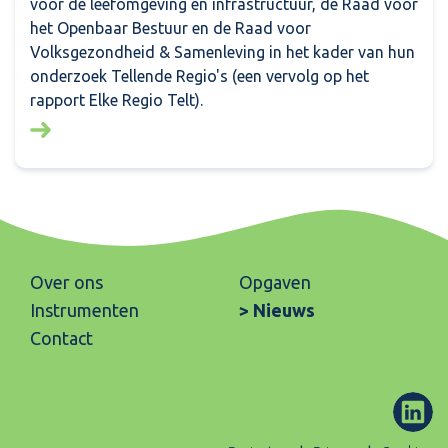
voor de leefomgeving en infrastructuur, de Raad voor
het Openbaar Bestuur en de Raad voor
Volksgezondheid & Samenleving in het kader van hun
onderzoek Tellende Regio's (een vervolg op het
rapport Elke Regio Telt).
Lees meer over: Tellende regio's
Over ons
Opgaven
Instrumenten
Nieuws
Contact
ons