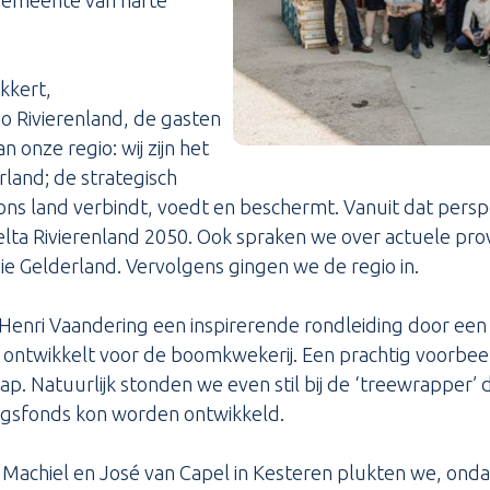
gemeente van harte
kkert,
io Rivierenland, de gasten
 onze regio: wij zijn het
land; de strategisch
ons land verbindt, voedt en beschermt. Vanuit dat persp
lta Rivierenland 2050. Ook spraken we over actuele prov
 Gelderland. Vervolgens gingen we de regio in.
nri Vaandering een inspirerende rondleiding door een in
ontwikkelt voor de boomkwekerij. Een prachtig voorbe
p. Natuurlijk stonden we even stil bij de ‘treewrapper’
ingsfonds kon worden ontwikkeld.
Machiel en José van Capel in Kesteren plukten we, ond