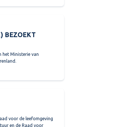
K) BEZOEKT
 het Ministerie van
renland.
K) bezoekt Regio Rivierenland
Raad voor de leefomgeving
stuur en de Raad voor