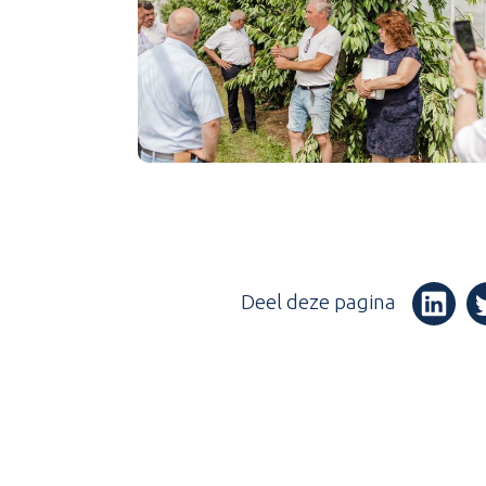
Deel deze pagina
(Opent i
(O