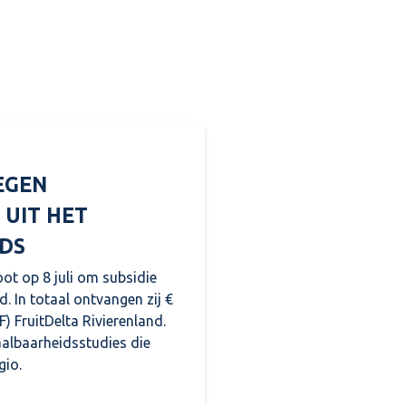
EGEN
 UIT HET
DS
oot op 8 juli om subsidie
d. In totaal ontvangen zij €
) FruitDelta Rivierenland.
aalbaarheidsstudies die
gio.
n initiatieven in Rivierenland uit het Regionaal Stimule