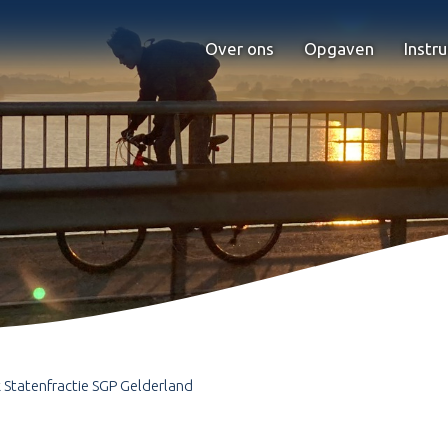
Over ons
Opgaven
Instr
Statenfractie SGP Gelderland