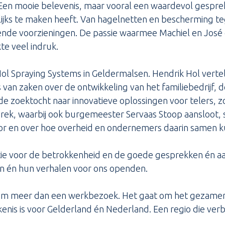
Een mooie belevenis, maar vooral een waardevol gespre
ijks te maken heeft. Van hagelnetten en bescherming teg
nde voorzieningen. De passie waarmee Machiel en José 
te veel indruk.
Hol Spraying Systems in Geldermalsen. Hendrik Hol verte
van zaken over de ontwikkeling van het familiebedrijf, 
 zoektocht naar innovatieve oplossingen voor telers, zo
prek, waarbij ook burgemeester Servaas Stoop aansloot,
tor en over hoe overheid en ondernemers daarin samen 
tie voor de betrokkenheid en de goede gesprekken én aa
 én hun verhalen voor ons openden.
t om meer dan een werkbezoek. Het gaat om het gezamenl
kenis is voor Gelderland én Nederland. Een regio die ver