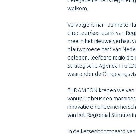
delegatie namens regio en 
welkom.
Vervolgens nam Janneke Ha
directeur/secretaris van Reg
mee in het nieuwe verhaal van
blauwgroene hart van Neder
gelegen, leefbare regio die 
Strategische Agenda FruitDe
waaronder de Omgevingsvisie
Bij DAMCON kregen we van He
vanuit Opheusden machines 
innovatie en ondernemerscha
van het Regionaal Stimuler
In de kersenboomgaard van 