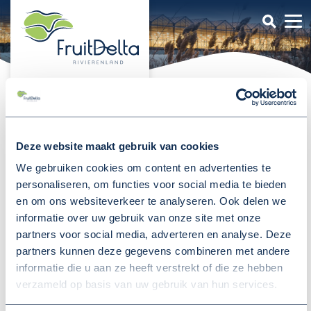
FruitDelta
Projecten
Smart Grid Glastuinbouw
Smart Grid Glastuinbouw
Deze website maakt gebruik van cookies
We gebruiken cookies om content en advertenties te
Op clusterniveau (12-18 bedrijven in Brakel)
personaliseren, om functies voor social media te bieden
realiseren van energiebesparing en vermijding van
en om ons websiteverkeer te analyseren. Ook delen we
informatie over uw gebruik van onze site met onze
CO2 uitstoot door een onderlinge uitwisseling
partners voor social media, adverteren en analyse. Deze
van energiestromen en het realiseren van een
partners kunnen deze gegevens combineren met andere
gemeenschappelijke basis om innovaties toe te
informatie die u aan ze heeft verstrekt of die ze hebben
passen. Onderdelen van de innovaties zijn het
verzameld op basis van uw gebruik van hun services.
balanceren van het gebruik en onderzoek naar de